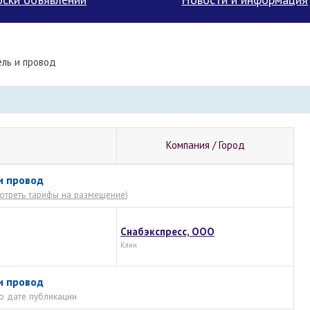
ль и провод
Компания / Город
и провод
отреть тарифы на размещение
)
Снабэкспресс, ООО
Клин
и провод
о дате публикации