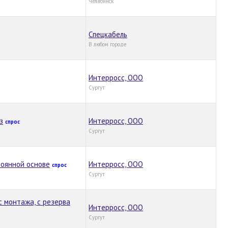
Челябинск
Спецкабель
В любом городе
Интерросс, ООО
Сургут
з
Интерросс, ООО
спрос
Сургут
тоянной основе
Интерросс, ООО
спрос
Сургут
с монтажа, с резерва
Интерросс, ООО
Сургут