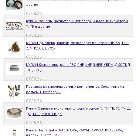
другие
07.08.26
Купим Разъемы , резисторы , тумблеры, Силовые тиристоры
Т, ТБ и другие
07.08.26
КУПИМ Тумблеры, кнопки, микропереключатели МИ-3В, ТВ1-
2, МП1107, Д701-
07.08.26
КУПИМ Контакторы, реле РЭС, РНЕ, КНЕ, ЭМРВ, УВПМ, ДКС ТКД,
ТКЕ, ТКС, К
07.08.26
Поставка радиоэлектронных компонентов Соединители,
разъемы, Тумблеры ,
07.08.26
Купим Силовые тиристоры, диоды, модули Т, ТЛ, ТБ, ТС, ТЧ, Д,
ДЛ, МТТ, МТОТО и др
07.08.26
Купим Hamamatsu R4607A-06, R6094, R3991A, R1288A04,
R3991A, R4177 , 154