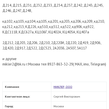
Д214, Д215, Д231, Д232, Д233, Д234, Д237, Д242, Д243, Д245,
Д246, Д247, Д248,
кд102, кд103, кд104, кд105, кд201, кд203, кд206, кд209, кд210,
кд212, кд213, КД226, кд510, кд512, кд522, кд906, кд922,
КДС111В, КДС627а, КЦ106Г, КЦ402А, КЦ405А, КЦ407а
2Д212, 2Д203, 2Д206, 2Д210, 2Д220И, 2Д220, 2Д419, 2Д906,
2Д420, 2Д917, 2Д522, 2ДС523, 2А203Б, 2А507, 3А117
и другие
mikler2@bk.ru г.Москва тел 8927-863-32-29( МАХ, imo, Telegram)
Компания:
МИКЛЕР, ООО
Контактное лицо:
Сергей Викторович
Город:
Москва