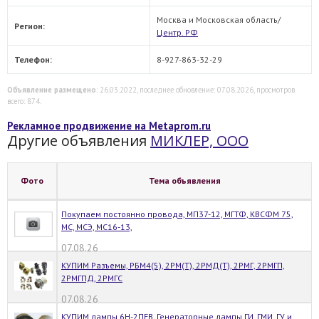
Москва и Московская область/
Регион:
Центр. РФ
Телефон:
8-927-863-32-29
Объявление размещено
: 26.03.2022, последнее обновление: 07.08.2026, просмотров
всего: 874.
Рекламное продвижение на Metaprom.ru
Другие объявления
МИКЛЕР, ООО
Фото
Тема объявления
Покупаем постоянно провода, МП37-12, МГТФ, КВСФМ 75,
МС, МСЭ, МС16-13,
07.08.26
КУПИМ Разъемы, РБМ4(5), 2РМ(Т), 2РМД(Т), 2РМГ, 2РМГП,
2РМГПД, 2РМГС
07.08.26
КУПИМ лампы 6Н-2ПЕВ, Генераторные лампы ГИ, ГМИ, ГУ и