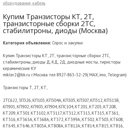
оборудование, кабель
Купим Транзисторы КТ, 2Т,
транзисторные сборки 2ТС,
стабилитроны, диоды (Москва)
Категория объявления:
Спрос и закупки
Купим Транзисторы КТ, 2Т, транзисторные сборки 2ТС,
стабилитроны, диоды Д, КД, 2Д, диодные мосты, тиристоры
керамические КУ
mikler2@bk.ru г.Москва тел 8927-863-32-29( МАХ, imo, Telegram)
Транзисторы Т, 2Т, КТ,
2ТС622, 3П326, КП103, КП304А, КП305, КП307, КП312, КП313В,
КП901, КП902, КП903, КП904, КПС104, КТ201, КТ203, КТ208,
КТ209, КТ301 КТ3102, КТ3117, КТ312, КТ313, КТ315, КТ361,
КТ316, КТ363А, КТ368А, КТ372, КТ399А, КТ502, КТ503, КТ608,
КТ645, КТ646, КТ803А, КТ808А, КТ812А, КТ814, КТ815, КТ816,