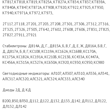
КТ817, КТ818, КТ819, КТ825А, КТ827А, КТ834, КТ837, КТ839А,
КТ840А, КТ847, КТ872А, КТ908, КТ920, КТ922, КТ925, КТ930,
КТ940, КТ971А, КТ972, КТ973,
2Т117, 2Т118, 2Т201, 2Т203, 2Т208, 2Т301, 2Т306, 2Т312, 2Т316,
2Т325, 2Т326, 2Т505, 2Т642, 2Т602, 2Т608, 2Т606, 2Т831, 2Т825,
2Т827, 2Т911, 2Т921
Стабилитроны: Д814А, Д, Г., Д815А, Б, В, Г, Д, Е, Ж, Д816А, Б.В, Г,
Д, Д817А, Б, В, Г, КС108, КС119А, КС162А, КС168В, КС170А,
КС175А, КС182А, КС191А, КС210Б, КС213Б, КС433А, КС447А,
КС456А, КС515А, КС527А, КС650А, КС920, КС930, КС950, КС980
Светодиодные индикаторы: АЛ107, АЛ307, АЛ310, АЛ336, АЛ341,
АЛС317, АЛС320, АЛС321, АЛС324, АЛС333, АЛС340
Диоды 2Д, Д КД
В200, В50, ВЛ50, Д112, Д122, Д132, Д133, Д142, ДЛ112, ДЛ122,
ДЛ132, ДЛ142