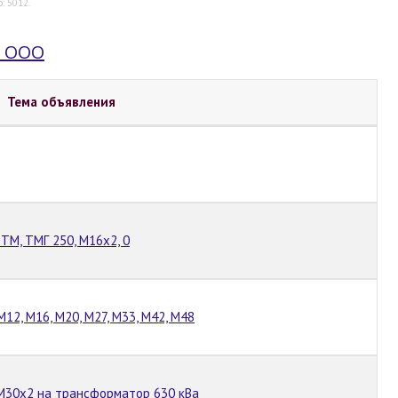
о: 5012.
, ООО
Тема объявления
М, ТМГ 250, М16х2, 0
2, М16, М20, М27, М33, М42, М48
М30х2 на трансформатор 630 кВа