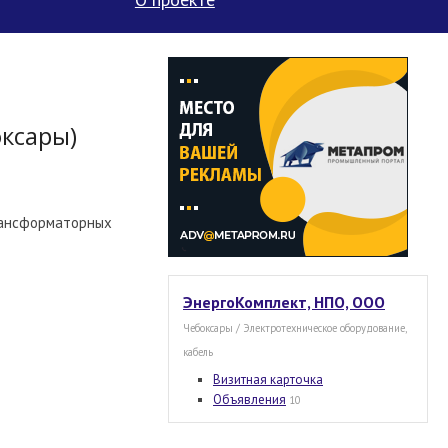
оксары)
трансформаторных
ЭнергоКомплект, НПО, ООО
Чебоксары / Электротехническое оборудование,
кабель
Визитная карточка
Объявления
10