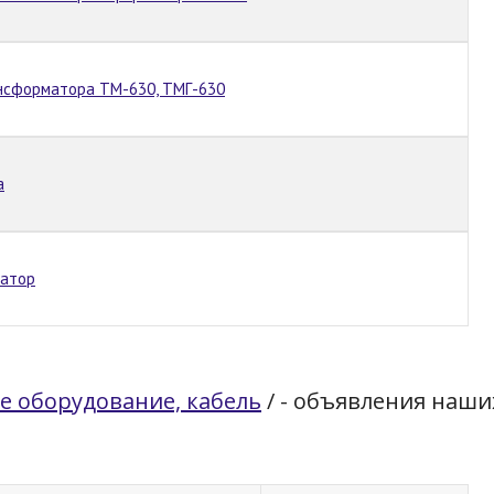
нсформатора ТМ-630, ТМГ-630
а
матор
е оборудование, кабель
/
- объявления наши