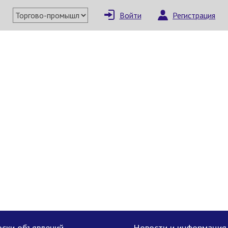
Войти
Регистрация
×
Написать поставщи
Отмена
Отправить сообщение
ски объявлений
Новости и информация